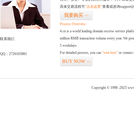
具体交易流程可
“点击这里”
查看或咨询support@
我要购买
>>
Process Overview:
4.cn is a world leading domain escrow service plat
million RMB transaction volume every year. We promi
联系我们
5 workdays.
For detailed process, you can
“visit here”
or contact
QQ：2726103981
BUY NOW
>>
Copyright © 1998 -2025 www