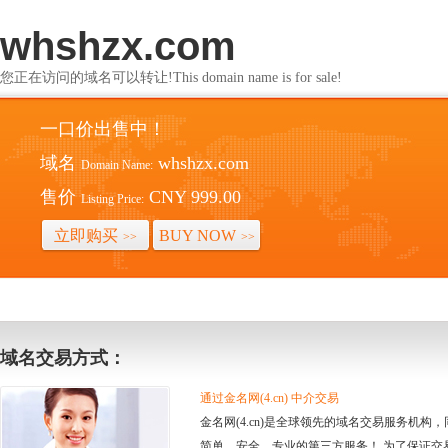
whshzx.com
您正在访问的域名可以转让!This domain name is for sale!
一口价出售中！
域名
whshzx.com
Domain Name:
售价
CNY 999.00
Listing Price:
立即购买
BUY NOW
>>
>>
域名交易方式：
通过金名网(4.cn) 中介交易
金名网(4.cn)是全球领先的域名交易服务机
简单、安全、专业的第三方服务！ 为了保证交